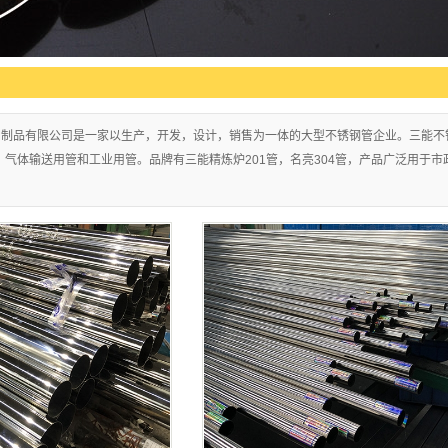
属制品有限公司是一家以生产，开发，设计，销售为一体的大型不锈钢管企业。三能不
，气体输送用管和工业用管。品牌有三能精炼炉201管，名亮304管，产品广泛用于