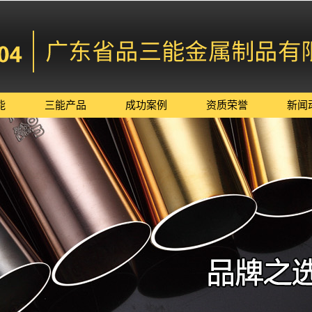
能
三能产品
成功案例
资质荣誉
新闻
江西不锈钢管
公
江西不锈钢欧式
行
江西不锈钢木纹
管
技
江西不锈钢异型
管
江西可定制不锈
管
江西不锈钢立柱
钢管
江西不锈钢配件