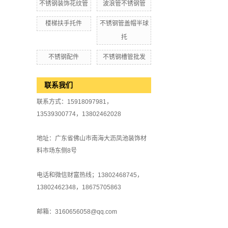
不锈钢装饰花纹管
波浪管不锈钢管
楼梯扶手托件
不锈钢管盖帽半球
托
不锈钢配件
不锈钢槽管批发
联系我们
联系方式：15918097981，
13539300774，13802462028
地址：广东省佛山市南海大沥凤池装饰材
料市场东侧8号
电话和微信财富热线；13802468745，
13802462348，18675705863
邮箱：3160656058@qq.com