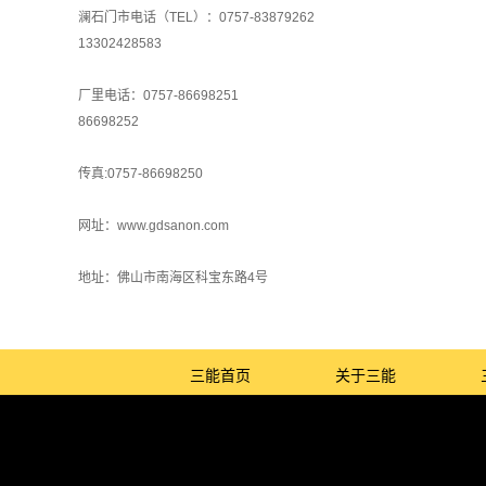
澜石门市电话（TEL）：0757-83879262
13302428583
厂里电话：0757-86698251
86698252
传真:0757-86698250
网址：www.gdsanon.com
地址：佛山市南海区科宝东路4号
三能首页
关于三能