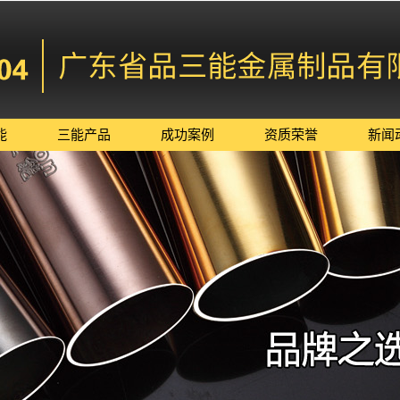
能
三能产品
成功案例
资质荣誉
新闻
江西不锈钢管
公
江西不锈钢欧式
行
江西不锈钢木纹
管
技
江西不锈钢异型
管
江西可定制不锈
管
江西不锈钢立柱
钢管
江西不锈钢配件