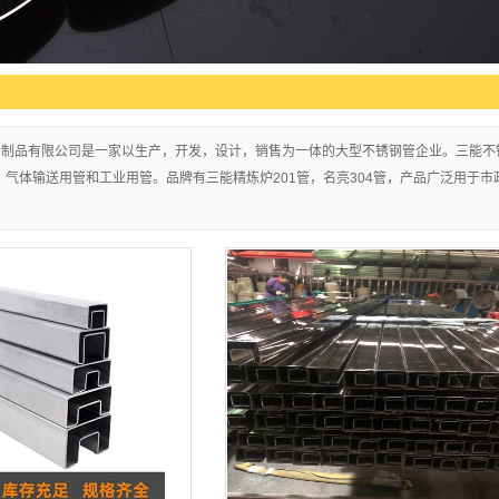
属制品有限公司是一家以生产，开发，设计，销售为一体的大型不锈钢管企业。三能不
，气体输送用管和工业用管。品牌有三能精炼炉201管，名亮304管，产品广泛用于