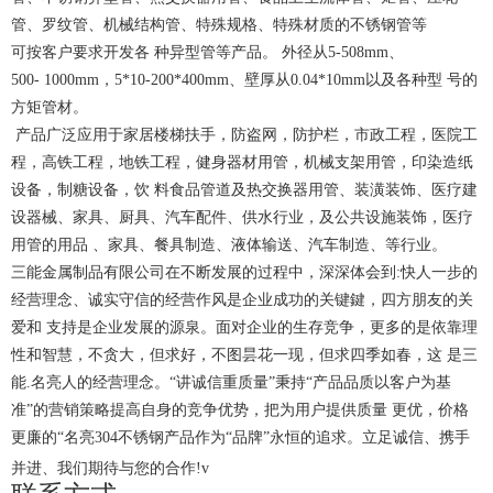
管、罗纹管、机械结构管、特殊规格、特殊材质的不锈钢管等
可按客户要求开发各 种异型管等产品。 外径从5-508mm、
500- 1000mm，5*10-200*400mm、壁厚从0.04*10mm以及各种型 号的
方矩管材。
产品广泛应用于家居楼梯扶手，防盗网，防护栏，市政工程，医院工
程，高铁工程，地铁工程，健身器材用管，机械支架用管，印染造纸
设备，制糖设备，饮 料食品管道及热交换器用管、装潢装饰、医疗建
设器械、家具、厨具、汽车配件、供水行业，及公共设施装饰，医疗
用管的用品 、家具、餐具制造、液体输送、汽车制造、等行业。
三能金属制品有限公司在不断发展的过程中，深深体会到:快人一步的
经营理念、诚实守信的经营作风是企业成功的关键鍵，四方朋友的关
爱和 支持是企业发展的源泉。面对企业的生存竞争，更多的是依靠理
性和智慧，不贪大，但求好，不图昙花一现，但求四季如春，这 是三
能.名亮人的经营理念。“讲诚信重质量”秉持“产品品质以客户为基
准”的营销策略提高自身的竞争优势，把为用户提供质量 更优，价格
更廉的“名亮304不锈钢产品作为“品牌”永恒的追求。立足诚信、携手
并进、我们期待与您的合作!v