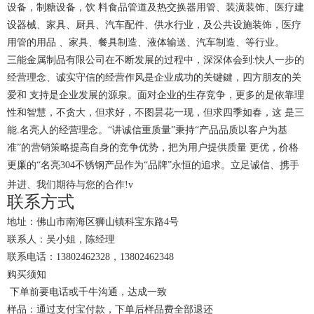
设备，制糖设备，饮 料食品管道及热交换器用管、装潢装饰、医疗建
设器械、家具、厨具、汽车配件、供水行业，及公共设施装饰，医疗
用管的用品 、家具、餐具制造、液体输送、汽车制造、等行业。
三能金属制品有限公司在不断发展的过程中，深深体会到:快人一步的
经营理念、诚实守信的经营作风是企业成功的关键鍵，四方朋友的关
爱和 支持是企业发展的源泉。面对企业的生存竞争，更多的是依靠理
性和智慧，不贪大，但求好，不图昙花一现，但求四季如春，这 是三
能.名亮人的经营理念。“讲诚信重质量”秉持“产品品质以客户为基
准”的营销策略提高自身的竞争优势，把为用户提供质量 更优，价格
更廉的“名亮304不锈钢产品作为“品牌”永恒的追求。立足诚信、携手
并进、我们期待与您的合作!v
联系方式
地址：佛山市南海区狮山镇科宝东路4号
联系人：吴小姐，陈经理
联系电话：13802462328，13802462348
购买须知
下单前要电话或千牛沟通，达成一致
样品：通过支付宝付款，下单后样品费全部退还