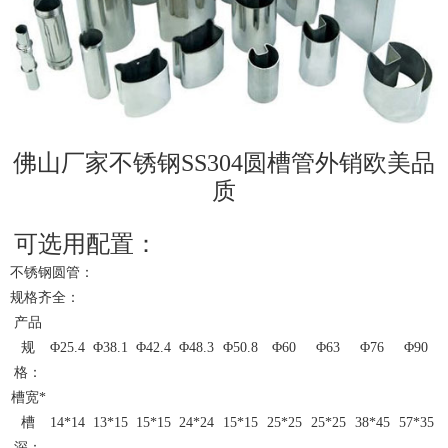
佛山厂家不锈钢SS304圆槽管外销欧美品
质
可选用配置：
不锈钢圆管：
规格齐全：
产品
规
Φ25.4
Φ38.1
Φ42.4
Φ48.3
Φ50.8
Φ60
Φ63
Φ76
Φ90
格：
槽宽*
槽
14*14
13*15
15*15
24*24
15*15
25*25
25*25
38*45
57*35
深：